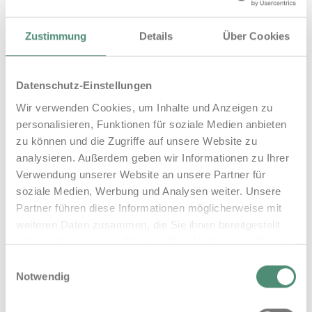
Wir versprechen nicht zu viel, wenn wir sagen, dass
Zustimmung
Details
Über Cookies
Sie, Ihre Mitarbeiter und Ihre Besucher begeistert
sein werden – denn wir sind es auch: Was wir Ihnen
mit unserem E-Loading-Manager anbieten, nämlich
Datenschutz-Einstellungen
eine intelligente Ladeinfrastruktur, hat sich in
Wir verwenden Cookies, um Inhalte und Anzeigen zu
unserer Praxis und mit der elektronischen
personalisieren, Funktionen für soziale Medien anbieten
zu können und die Zugriffe auf unsere Website zu
Fahrzeugflotte sowie den Autos unserer
analysieren. Außerdem geben wir Informationen zu Ihrer
Mitarbeiter längst bewährt. Darauf können Sie
Verwendung unserer Website an unsere Partner für
vertrauen.
soziale Medien, Werbung und Analysen weiter. Unsere
Partner führen diese Informationen möglicherweise mit
Und noch etwas: Auf Wunsch übernehmen wir
weiteren Daten zusammen, die Sie ihnen bereitgestellt
auch die Wartung und bieten Ihnen einen 24/7-
haben oder die sie im Rahmen Ihrer Nutzung der Dienste
gesammelt haben.
Service.
Einwilligungsauswahl
Impressum
Datenschutz
Notwendig