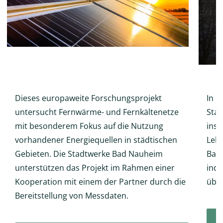
Dieses europaweite Forschungsprojekt
In d
untersucht Fernwärme- und Fernkältenetze
Stad
mit besonderem Fokus auf die Nutzung
inst
vorhandener Energiequellen in städtischen
Lebe
Gebieten. Die Stadtwerke Bad Nauheim
Bad 
unterstützen das Projekt im Rahmen einer
inde
Kooperation mit einem der Partner durch die
übe
Bereitstellung von Messdaten.