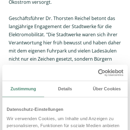
Ökostrom versorgt.
Geschäftsführer Dr. Thorsten Reichel betont das
langjährige Engagement der Stadtwerke für die
Elektromobilität. "Die Stadtwerke waren sich ihrer
Verantwortung hier früh bewusst und haben daher
mit dem eigenen Fuhrpark und vielen Ladesäulen
nicht nur ein Zeichen gesetzt, sondern Bürgern
und Gästen ebenfalls ermöglicht, elektrisch
unterwegs zu sein. Die neuen E-Busse sind ein
weiterer Baustein dieser Bemühungen. Mit den
Zustimmung
Details
Über Cookies
neuen Schnellladern runden wir unser Lade-
Angebot ab."
Datenschutz-Einstellungen
Wir verwenden Cookies, um Inhalte und Anzeigen zu
personalisieren, Funktionen für soziale Medien anbieten