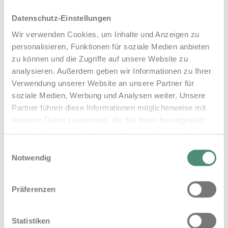
mit Durchflussbegrenzer) verwenden.
Stopptaste am WC nutzen.
Datenschutz-Einstellungen
Wir verwenden Cookies, um Inhalte und Anzeigen zu
personalisieren, Funktionen für soziale Medien anbieten
Gartenbewässerung:
zu können und die Zugriffe auf unsere Website zu
analysieren. Außerdem geben wir Informationen zu Ihrer
Regenwasser für den Garten sammeln und
Verwendung unserer Website an unsere Partner für
nutzen.
soziale Medien, Werbung und Analysen weiter. Unsere
Pflanzen im Garten möglichst morgens oder
Partner führen diese Informationen möglicherweise mit
abends gießen, um eine starke Verdunstung
weiteren Daten zusammen, die Sie ihnen bereitgestellt
haben oder die sie im Rahmen Ihrer Nutzung der Dienste
von Wasser durch Sonneneinstrahlung zu
gesammelt haben.
vermeiden.
Einwilligungsauswahl
Impressum
Datenschutz
Notwendig
Besser als Sprinkler ist eine
Tröpfchenbewässerung mit
Präferenzen
Gartenschläuchen, die nahe an den Pflanzen
liegen.
Den Rasen weniger häufig mähen und nicht
Statistiken