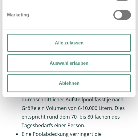
zu kurz: Ein längerer Rasen hält die
Feuchtigkeit besser und vermindert damit
Marketing
den Bewässerungsbedarf.
Grundsätzlich empfehlen sich
trockenresistente Pflanzen mit niedrigerem
Alle zulassen
Wasserbedarf.
Auswahl erlauben
Private Swimming-Pools:
Der Trend zum Pool im eigenen Garten
Ablehnen
erhöht den Trinkwassergebrauch massiv: Ein
durchschnittlicher Aufstellpool fasst je nach
Größe ein Volumen von 6-10.000 Litern. Dies
entspricht rund dem 70- bis 80-fachen des
Tagesbedarfs einer Person.
Eine Poolabdeckung verringert die