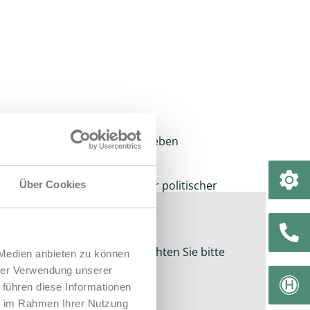
sem Beratungsangebot sind neben
 anderen Stadtwerken auch
hließungsträger und Mitglieder politischer
Über Cookies
 und weiteren Angeboten richten Sie bitte
 Medien anbieten zu können
hrer Verwendung unserer
 Sachen Kalte Nahwärme.
 führen diese Informationen
ie im Rahmen Ihrer Nutzung